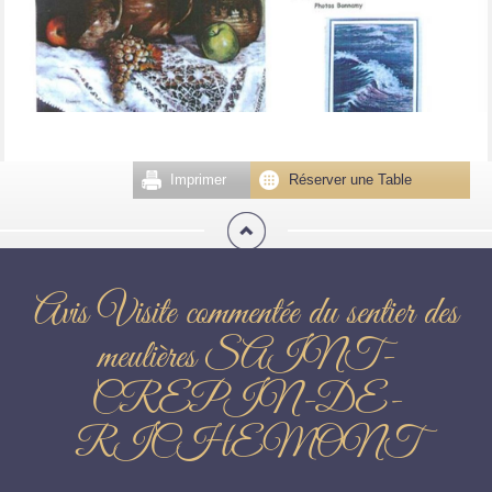
Imprimer
Réserver une Table
Avis Visite commentée du sentier des
meulières SAINT-
CREPIN-DE-
RICHEMONT