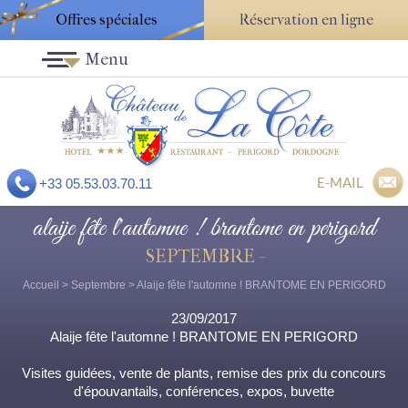
Offres spéciales
Réservation en ligne
Menu
E-MAIL
+33 05.53.03.70.11
alaije fête l'automne ! brantome en perigord
SEPTEMBRE -
Accueil
>
Septembre
> Alaije fête l'automne ! BRANTOME EN PERIGORD
23/09/2017
Alaije fête l'automne ! BRANTOME EN PERIGORD
Visites guidées, vente de plants, remise des prix du concours
d'épouvantails, conférences, expos, buvette