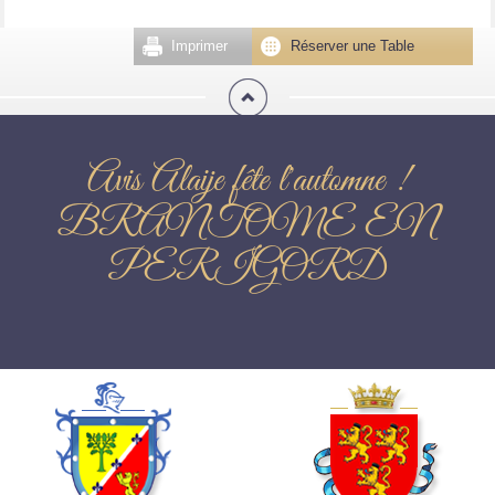
Imprimer
Réserver une Table
Avis Alaije fête l'automne !
BRANTOME EN
PERIGORD