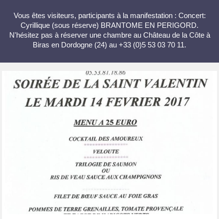
Vous êtes visiteurs, participants à la manifestation : Concert:
Cyrillique (sous réserve) BRANTOME EN PERIGORD.
N'hésitez pas à réserver une chambre au Château de la Côte à
Biras en Dordogne (24) au +33 (0)5 53 03 70 11.