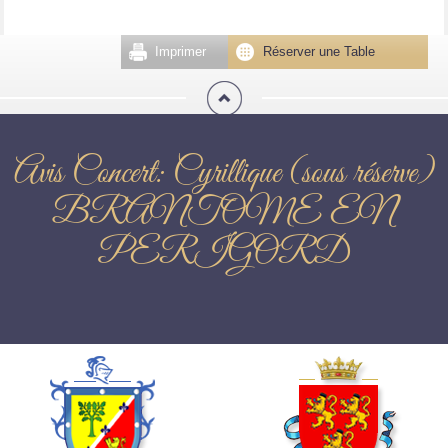
Imprimer
Réserver une Table
Avis Concert: Cyrillique (sous réserve)
BRANTOME EN
PERIGORD