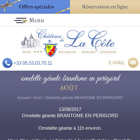
Offres spéciales
Réservation en ligne
Menu
E-MAIL
+33 05.53.03.70.11
omelette géante brantome en perigord
AOÛT -
Accueil
>
Août
> Omelette géante BRANTOME EN PERIGORD
13/08/2017
Omelette géante BRANTOME EN PERIGORD
Omelette géante à 11h environ.