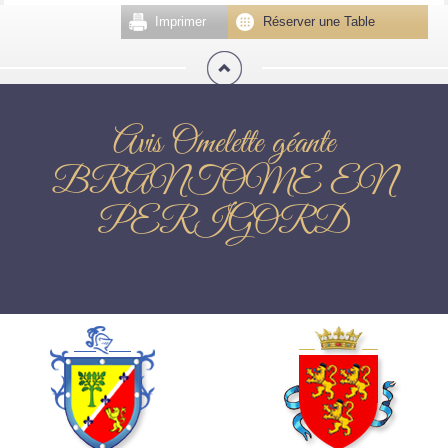
Imprimer
Réserver une Table
Avis Omelette géante
BRANTOME EN
PERIGORD