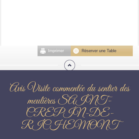
Imprimer
Réserver une Table
Avis Visite commentée du sentier des
meulières SAINT-
CREPIN-DE-
RICHEMONT