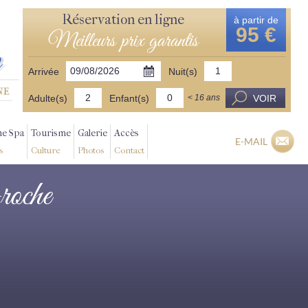
Réservation en ligne
à partir de
95 €
Meilleurs prix garantis
Arrivée
Nuit(s)
Adulte(s)
Enfant(s)
VOIR
< 16 ans
ne Spa
Tourisme
Galerie
Accès
E-MAIL
s
Culture
Photos
Contact
-roche