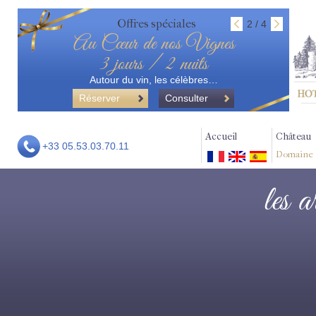
Offres spéciales
2 / 4
Au Cœur de nos Vignes
3 jours / 2 nuits
Autour du vin, les célèbres…
Réserver
Consulter
Accueil
Château
+33 05.53.03.70.11
Domaine
les a