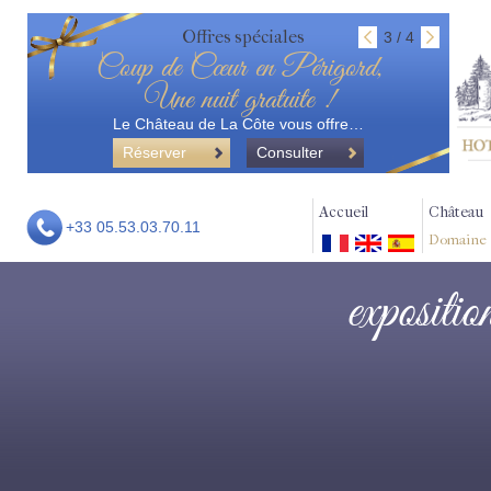
Offres spéciales
3 / 4
Coup de Cœur en Périgord,
Une nuit gratuite !
Le Château de La Côte vous offre…
Réserver
Consulter
Accueil
Château
+33 05.53.03.70.11
Domaine
expositio