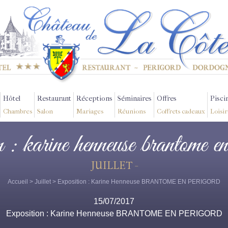
Hôtel
Restaurant
Réceptions
Séminaires
Offres
Pisci
Chambres
Salon
Mariages
Réunions
Coffrets cadeaux
Loisir
n : karine henneuse brantome e
JUILLET -
Accueil
>
Juillet
> Exposition : Karine Henneuse BRANTOME EN PERIGORD
15/07/2017
Exposition : Karine Henneuse BRANTOME EN PERIGORD