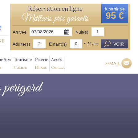
Réservation en ligne
à partir de
95 €
Meilleurs prix garantis
Arrivée
Nuit(s)
Adulte(s)
Enfant(s)
VOIR
< 16 ans
ne Spa
Tourisme
Galerie
Accès
E-MAIL
s
Culture
Photos
Contact
n perigord