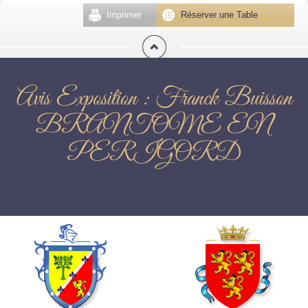
Imprimer
Réserver une Table
Avis Exposition : Franck Buisson
BRANTOME EN
PERIGORD