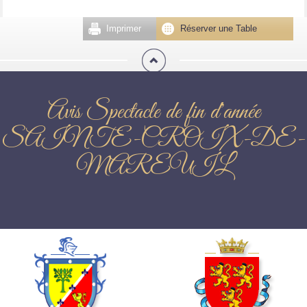
Imprimer
Réserver une Table
Avis Spectacle de fin d'année
SAINTE-CROIX-DE-
MAREUIL