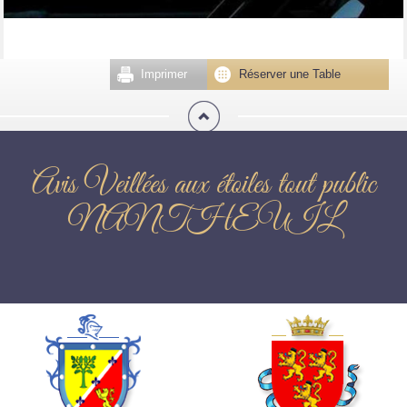
Imprimer
Réserver une Table
Avis Veillées aux étoiles tout public
NANTHEUIL