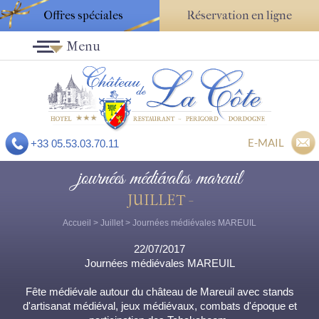
Offres spéciales
Réservation en ligne
Menu
E-MAIL
+33 05.53.03.70.11
journées médiévales mareuil
JUILLET -
Accueil
>
Juillet
> Journées médiévales MAREUIL
22/07/2017
Journées médiévales MAREUIL
Fête médiévale autour du château de Mareuil avec stands
d'artisanat médiéval, jeux médiévaux, combats d'époque et