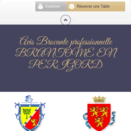
Imprimer
Réserver une Table
Avis Brocante professionnelle
BRANTOME EN
PERIGORD