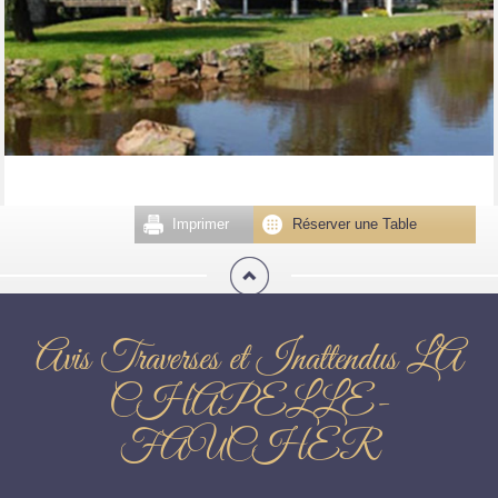
Imprimer
Réserver une Table
Avis Traverses et Inattendus LA
CHAPELLE-
FAUCHER