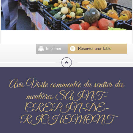
Imprimer
Réserver une Table
Avis Visite commentée du sentier des
meulières SAINT-
CREPIN-DE-
RICHEMONT