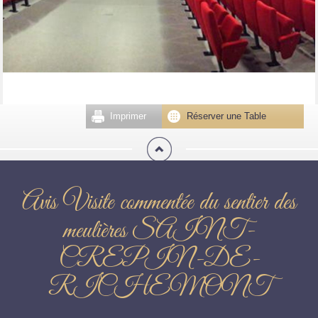
Imprimer
Réserver une Table
Avis Visite commentée du sentier des
meulières SAINT-
CREPIN-DE-
RICHEMONT