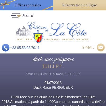
Offres spéciales
Réservation en ligne
Menu
E-MAIL
+33 05.53.03.70.11
duck race perigueux
JUILLET -
Accueil
>
Juillet
> Duck Race PERIGUEUX
01/07/2018
Duck Race PERIGUEUX
Duck race sur les quais de l'Isle le dimancher 1er juillet
2018.Animations à partir de 14:00Courses de canards sur la rivière