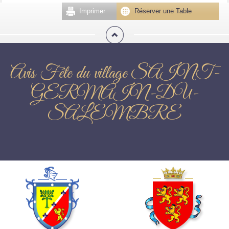
Imprimer
Réserver une Table
Avis Fête du village SAINT-
GERMAIN-DU-
SALEMBRE