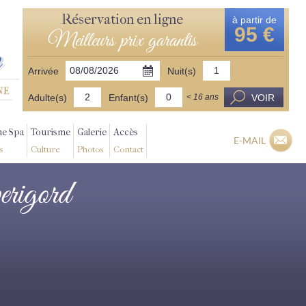
Réservation en ligne
à partir de
95 €
Meilleurs prix garantis
Arrivée
Nuit(s)
Adulte(s)
Enfant(s)
VOIR
< 16 ans
ne Spa
Tourisme
Galerie
Accès
E-MAIL
s
Culture
Photos
Contact
perigord