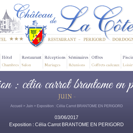
Hôtel
Restaurant
Réceptions
Séminaires
Offres
Pisci
Chambres
Salon
Mariages
Réunions
Coffrets cadeaux
Loisir
ion : célia carrot brantome en 
JUIN -
Accueil
>
Juin
> Exposition : Célia Carrot BRANTOME EN PERIGORD
03/06/2017
Exposition : Célia Carrot BRANTOME EN PERIGORD