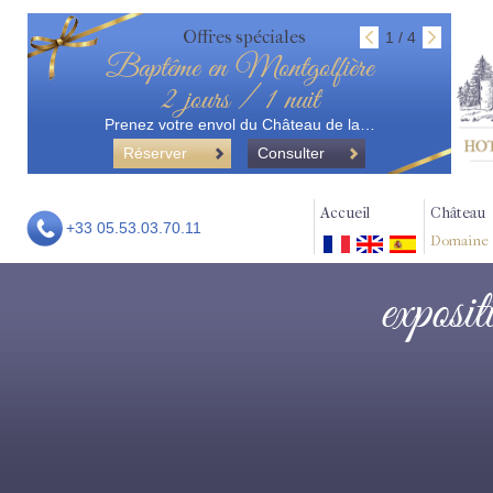
Offres spéciales
1 / 4
Baptême en Montgolfière
2 jours / 1 nuit
Prenez votre envol du Château de la…
Réserver
Consulter
Accueil
Château
+33 05.53.03.70.11
Domaine
exposit