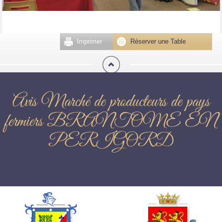
Imprimer
Réserver une Table
Avis Marché de producteurs de pays
fermiers BRANTOME EN
PERIGORD