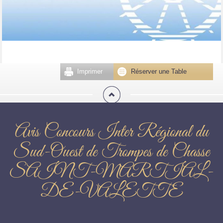
Imprimer
Réserver une Table
Avis Concours Inter Régional du
Sud-Ouest de Trompes de Chasse
SAINT-MARTIAL-
DE-VALETTE