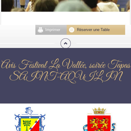
Imprimer
Réserver une Table
Avis Festival La Vallée, soirée Tapas
SAINT-AQUILIN