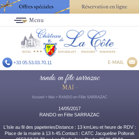
Offres spéciales
Réservation en ligne
Menu
E-MAIL
+33 05.53.03.70.11
rando en fête sarrazac
MAI -
Accueil
>
Mai
> RANDO en Fête SARRAZAC
14/05/2017
RANDO en Fête SARRAZAC
L'Isle au fil des papeteriesDistance : 13 kmLieu et heure de RDV :
Place de la mairie à 13 h 45.Contact : CATC Jacqueline Poltorak