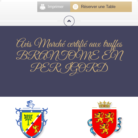
Imprimer
Réserver une Table
Avis Marché certifié aux truffes
BRANTOME EN
PERIGORD