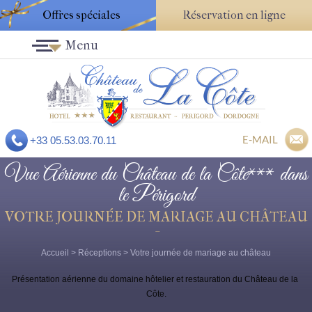
Offres spéciales
Réservation en ligne
Menu
E-MAIL
+33 05.53.03.70.11
Vue Aérienne du Château de la Côte*** dans
le Périgord
VOTRE JOURNÉE DE MARIAGE AU CHÂTEAU
-
Accueil
>
Réceptions
>
Votre journée de mariage au château
Présentation aérienne du domaine hôtelier et restauration du Château de la 
Côte.