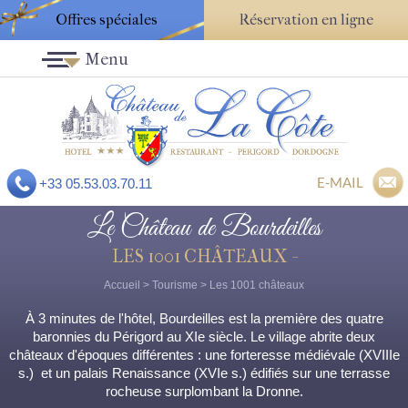
Offres spéciales
Réservation en ligne
Menu
E-MAIL
+33 05.53.03.70.11
Le Château de Bourdeilles
LES 1001 CHÂTEAUX -
Accueil
>
Tourisme
>
Les 1001 châteaux
À 3 minutes de l'hôtel, Bourdeilles est la première des quatre
baronnies du Périgord au XIe siècle. Le village abrite deux
châteaux d'époques différentes : une forteresse médiévale (XVIIIe
s.) et un palais Renaissance (XVIe s.) édifiés sur une terrasse
rocheuse surplombant la Dronne.