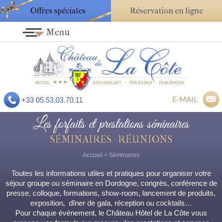
Offres spéciales
Réservation en ligne
Menu
E-MAIL
+33 05.53.03.70.11
Les forfaits et prestations séminaires
SÉMINAIRES - RÉUNIONS
Accueil
>
Séminaires
Toutes les informations utiles et pratiques pour organiser votre
séjour groupe ou séminaire en Dordogne, congrès, conférence de
presse, colloque, formations, show-room, lancement de produits,
exposition, dîner de gala, réception ou cocktails…
Pour chaque événement, le Château Hôtel de La Côte vous