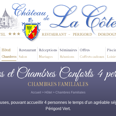
Hôtel
Restaurant
Réceptions
Séminaires
Offres
Pisci
Chambres
Salon
Mariages
Réunions
Coffrets cadeaux
Loisir
s et Chambres Conforts 4 per
CHAMBRES FAMILIALES
Accueil
>
Hôtel
>
Chambres Familiales
euses, pouvant accueillir 4 personnes le temps d'un agréable s
Périgord Vert.