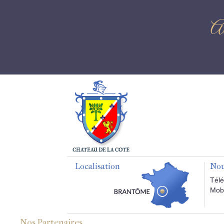
Av
Localisation
Nou
Télé
Mobi
Nos Partenaires