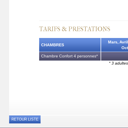
TARIFS & PRESTATIONS
Mars, Avri
CHAMBRES
Oct
Chambre Confort 4 personnes*
* 3 adult
RETOUR LISTE