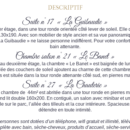
DESCRIPTIF
Suite n°17 « La Guibaudie »
 étage, dans une tour ronde orientée côté lever de soleil. Elle
30x190. Avec son mobilier de style ancien et sa vue panoramique 
« La Guibaudie » ne laisse personne indifférent. Pour votre confor
bain attenante.
Chambre salon n°21 « Le Banet »
 au deuxième étage, la chambre « Le Banet » est baignée de lum
llée des couchers de soleil ajoutent au charme de cette chambre 
s est située dans la tour ronde attenante côté sud, en pierres 
Suite n°27 « La Chauterie »
 chambre de 44m² est abritée dans une tour ronde en pierres 
and lit double 160x200. En contiguë, un salon avec minibar et un
ur le parc, l’allée des tilleuls et la cour intérieure. Spacieus
détendre en toute intimité.
rsonnes sont dotées d’un téléphone, wifi gratuit et illimité, tél
lète avec bain, sèche-cheveux, produits d’accueil, sèche-serv