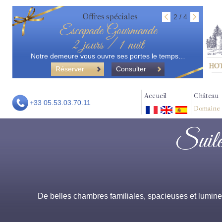
Offres spéciales
2 / 4
Escapade Gourmande
2 jours / 1 nuit
Notre demeure vous ouvre ses portes le temps…
Réserver
Consulter
Accueil
Château
+33 05.53.03.70.11
Domaine
Suite
De belles chambres familiales, spacieuses et lumin