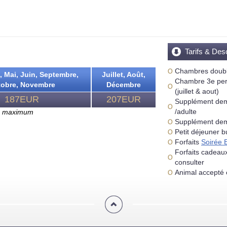
Tarifs & Des
Chambres doubl
l, Mai, Juin, Septembre,
Juillet, Août,
Chambre 3e pers
obre, Novembre
Décembre
(juillet & aout)
187EUR
207EUR
Supplément demi
/adulte
es maximum
Supplément demi
Petit déjeuner b
Forfaits
Soirée 
Forfaits cadeau
consulter
Animal accepté 