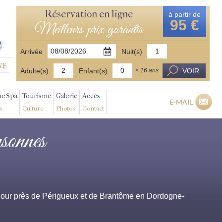
Réservation en ligne
à partir de
95 €
Meilleurs prix garantis
Arrivée
Nuit(s)
Adulte(s)
Enfant(s)
VOIR
< 16 ans
ne Spa
Tourisme
Galerie
Accès
E-MAIL
s
Culture
Photos
Contact
sonnes
éjour près de Périgueux et de Brantôme en Dordogne-