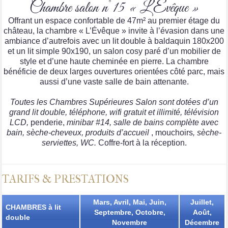
Chambre salon n°15 « L’Évêque »
Offrant un espace confortable de 47m² au premier étage du
château, la chambre « L’Évêque » invite à l’évasion dans une
ambiance d’autrefois avec un lit double à baldaquin 180x200
et un lit simple 90x190, un salon cosy paré d’un mobilier de
style et d’une haute cheminée en pierre. La chambre
bénéficie de deux larges ouvertures orientées côté parc, mais
aussi d’une vaste salle de bain attenante.
Toutes les Chambres Supérieures Salon sont dotées d’un
grand lit double, téléphone, wifi gratuit et illimité, télévision
LCD,
penderie,
minibar #14, salle de bains complète avec
bain, sèche-cheveux, produits d’accueil
, mouchoirs
, sèche-
serviettes, WC.
Coffre-fort à la réception.
TARIFS & PRESTATIONS
Mars, Avril, Mai, Juin,
Juillet,
CHAMBRES à lit
Septembre, Octobre,
Août,
double
Novembre
Décembre