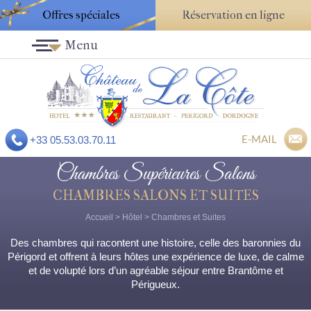
Offres spéciales
Réservation en ligne
Menu
E-MAIL
+33 05.53.03.70.11
Chambres Supérieures Salons
CHAMBRES SALONS ET SUITES
Accueil
>
Hôtel
>
Chambres et Suites
Des chambres qui racontent une histoire, celle des baronnies du
Périgord et offrent à leurs hôtes une expérience de luxe, de calme
et de volupté lors d’un agréable séjour entre Brantôme et
Périgueux.