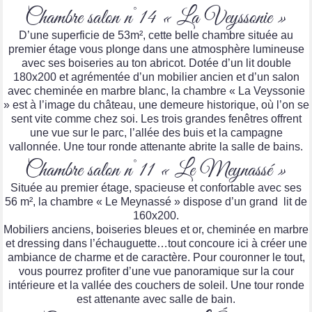
Chambre salon n°14 « La Veyssonie »
D’une superficie de 53m², cette belle chambre située au
premier étage vous plonge dans une atmosphère lumineuse
avec ses boiseries au ton abricot. Dotée d’un lit double
180x200 et agrémentée d’un mobilier ancien et d’un salon
avec cheminée en marbre blanc, la chambre « La Veyssonie
» est à l’image du château, une demeure historique, où l’on se
sent vite comme chez soi. Les trois grandes fenêtres offrent
une vue sur le parc, l’allée des buis et la campagne
vallonnée. Une tour ronde attenante abrite la salle de bains.
Chambre salon n°11 « Le Meynassé »
Située au premier étage, spacieuse et confortable avec ses
56 m², la chambre « Le Meynassé » dispose d’un grand lit de
160x200.
Mobiliers anciens, boiseries bleues et or, cheminée en marbre
et dressing dans l’échauguette…tout concoure ici à créer une
ambiance de charme et de caractère. Pour couronner le tout,
vous pourrez profiter d’une vue panoramique sur la cour
intérieure et la vallée des couchers de soleil. Une tour ronde
est attenante avec salle de bain.