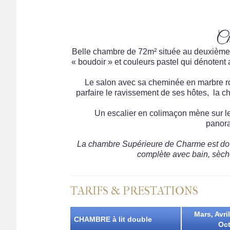
Ch
Belle chambre de 72m² située au deuxième
« boudoir » et couleurs pastel qui dénotent 
Le salon avec sa cheminée en marbre ro
parfaire le ravissement de ses hôtes, la c
Un escalier en colimaçon mène sur le
panora
La chambre Supérieure de Charme est dotée d
complète avec bain, sèche
TARIFS & PRESTATIONS
Mars, Avri
CHAMBRE à lit double
Oct