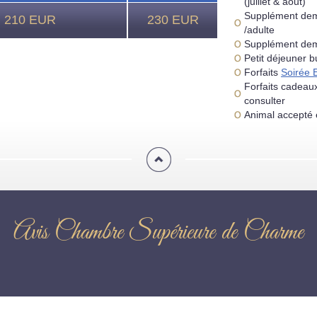
(juillet & aout)
Supplément demi
210 EUR
230 EUR
/adulte
Supplément demi
Petit déjeuner b
Forfaits
Soirée 
Forfaits cadeau
consulter
Animal accepté 
Avis Chambre Supérieure de Charme