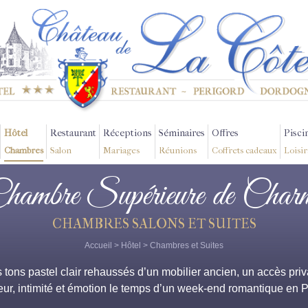
Hôtel
Restaurant
Réceptions
Séminaires
Offres
Pisci
Chambres
Salon
Mariages
Réunions
Coffrets cadeaux
Loisir
hambre Supérieure de Char
CHAMBRES SALONS ET SUITES
Accueil
>
Hôtel
>
Chambres et Suites
 tons pastel clair rehaussés d’un mobilier ancien, un accès privat
ur, intimité et émotion le temps d’un week-end romantique en P