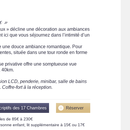
x »
ux » décline une décoration aux ambiances
t ici que vous séjournez dans l’intimité d’un
ble une douce ambiance romantique. Pour
rentes, située dans une tour ronde en forme
se privative offre une somptueuse vue
à 40km.
ision LCD, penderie, minibar, salle de bains
offre-fort à la réception.
criptifs des 17 Chambres
Réserver
es de 85€ à 230€
onne enfant, lit supplémentaire à 15€ ou 17€