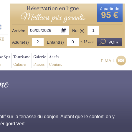
Réservation en ligne
à partir de
95 €
Meilleurs prix garantis
Arrivée
Nuit(s)
Adulte(s)
Enfant(s)
VOIR
< 16 ans
ne Spa
Tourisme
Galerie
Accès
E-MAIL
s
Culture
Photos
Contact
me
if sur la terrasse du donjon. Autant que le confort, on y
érigord Vert.