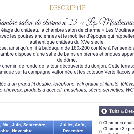
DESCRIPTIF
ambre salon de charme n°23 « Les Moulineau
 étage du château, la chambre salon de charme « Les Moulinea
avec les poutres anciennes et le mobilier d’époque qui rappellen
authentique château du XVe siècle.
se, ainsi qu’un lit à baldaquin de 180x200 confère à l’ensem
hambre dispose d’une salle de bains en pierres et briques appa
de dôme.
 chemin de ronde de la tour découverte du donjon. Cette terras
mique sur la campagne vallonnée et les coteaux Verteillacois 
’un grand lit double, téléphone, wifi gratuit et illimité, télév
-cheveux, produits d’accueil, mouchoirs, sèche-serviettes, WC. C
Tarifs & Des
Chambres doubl
l, Mai, Juin, Septembre,
Juillet, Août,
Chambre 3e pers
obre, Novembre
Décembre