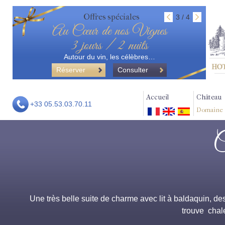
Offres spéciales
3 / 4
Au Cœur de nos Vignes
3 jours / 2 nuits
Autour du vin, les célèbres…
Réserver
Consulter
Accueil
Château
+33 05.53.03.70.11
Domaine
C
Une très belle suite de charme avec lit à baldaquin, des
trouve chale