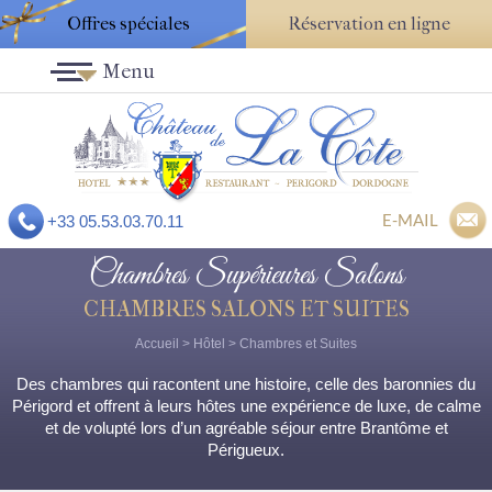
Offres spéciales
Réservation en ligne
Menu
E-MAIL
+33 05.53.03.70.11
Chambres Supérieures Salons
CHAMBRES SALONS ET SUITES
Accueil
>
Hôtel
>
Chambres et Suites
Des chambres qui racontent une histoire, celle des baronnies du
Périgord et offrent à leurs hôtes une expérience de luxe, de calme
et de volupté lors d’un agréable séjour entre Brantôme et
Périgueux.