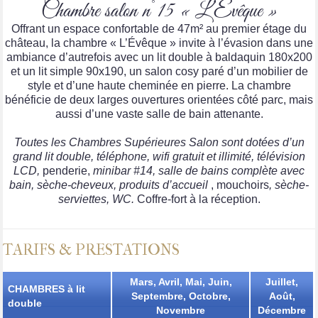
Chambre salon n°15 « L’Évêque »
Offrant un espace confortable de 47m² au premier étage du
château, la chambre « L’Évêque » invite à l’évasion dans une
ambiance d’autrefois avec un lit double à baldaquin 180x200
et un lit simple 90x190, un salon cosy paré d’un mobilier de
style et d’une haute cheminée en pierre. La chambre
bénéficie de deux larges ouvertures orientées côté parc, mais
aussi d’une vaste salle de bain attenante.
Toutes les Chambres Supérieures Salon sont dotées d’un
grand lit double, téléphone, wifi gratuit et illimité, télévision
LCD,
penderie,
minibar #14, salle de bains complète avec
bain, sèche-cheveux, produits d’accueil
, mouchoirs
, sèche-
serviettes, WC.
Coffre-fort à la réception.
TARIFS & PRESTATIONS
Mars, Avril, Mai, Juin,
Juillet,
CHAMBRES à lit
Septembre, Octobre,
Août,
double
Novembre
Décembre