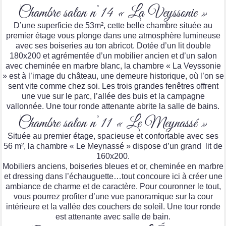
Chambre salon n°14 « La Veyssonie »
D’une superficie de 53m², cette belle chambre située au
premier étage vous plonge dans une atmosphère lumineuse
avec ses boiseries au ton abricot. Dotée d’un lit double
180x200 et agrémentée d’un mobilier ancien et d’un salon
avec cheminée en marbre blanc, la chambre « La Veyssonie
» est à l’image du château, une demeure historique, où l’on se
sent vite comme chez soi. Les trois grandes fenêtres offrent
une vue sur le parc, l’allée des buis et la campagne
vallonnée. Une tour ronde attenante abrite la salle de bains.
Chambre salon n°11 « Le Meynassé »
Située au premier étage, spacieuse et confortable avec ses
56 m², la chambre « Le Meynassé » dispose d’un grand lit de
160x200.
Mobiliers anciens, boiseries bleues et or, cheminée en marbre
et dressing dans l’échauguette…tout concoure ici à créer une
ambiance de charme et de caractère. Pour couronner le tout,
vous pourrez profiter d’une vue panoramique sur la cour
intérieure et la vallée des couchers de soleil. Une tour ronde
est attenante avec salle de bain.