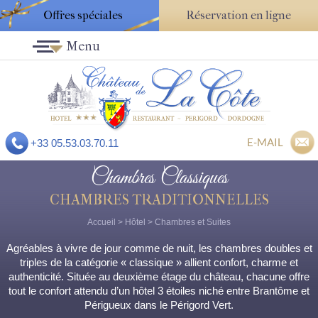
Offres spéciales
Réservation en ligne
Menu
E-MAIL
+33 05.53.03.70.11
Chambres Classiques
CHAMBRES TRADITIONNELLES
Accueil
>
Hôtel
>
Chambres et Suites
Agréables à vivre de jour comme de nuit, les chambres doubles et
triples de la catégorie « classique » allient confort, charme et
authenticité. Située au deuxième étage du château, chacune offre
tout le confort attendu d’un hôtel 3 étoiles niché entre Brantôme et
Périgueux dans le Périgord Vert.