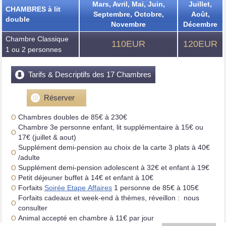
Mars, Avril, Mai, Juin,
Juillet,
CHAMBRES à lit
Septembre, Octobre,
Août,
double
Novembre
Décembre
Chambre Classique
110EUR
120EUR
1 ou 2 personnes
Tarifs & Descriptifs des 17 Chambres
Réserver
Chambres doubles de 85€ à 230€
Chambre 3e personne enfant, lit supplémentaire à 15€ ou
17€ (juillet & aout)
Supplément demi-pension au choix de la carte 3 plats à 40€
/adulte
Supplément demi-pension adolescent à 32€ et enfant à 19€
Petit déjeuner buffet à 14€ et enfant à 10€
Forfaits
Soirée Etape Affaires
1 personne de 85€ à 105€
Forfaits cadeaux et week-end à thèmes, réveillon : nous
consulter
Animal accepté en chambre à 11€ par jour