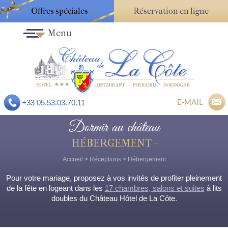
Offres spéciales
Réservation en ligne
Menu
E-MAIL
+33 05.53.03.70.11
Dormir au château
HÉBERGEMENT -
Accueil
>
Réceptions
>
Hébergement
Pour votre mariage, proposez à vos invités de profiter pleinement
de la fête en logeant dans les
17 chambres, salons et suites
à lits
doubles du Château Hôtel de La Côte.