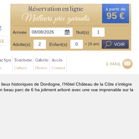
Réservation en ligne
à partir de
95 €
Meilleurs prix garantis
Arrivée
Nuit(s)
Adulte(s)
Enfant(s)
VOIR
< 16 ans
ne Spa
Tourisme
Galerie
Accès
E-MAIL
s
Culture
Photos
Contact
 lieux historiques de Dordogne, l’Hôtel Château de la Côte s’intègre
n beau parc de 6 ha joliment arboré avec une vue imprenable sur la