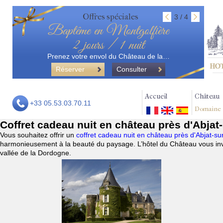
Offres spéciales
3 / 4
Baptême en Montgolfière
2 jours / 1 nuit
Prenez votre envol du Château de la…
Réserver
Consulter
Accueil
Château
+33 05.53.03.70.11
Domaine
Coffret cadeau nuit en château près d'Abjat
Vous souhaitez offrir un
coffret cadeau nuit en château près d'Abjat-s
harmonieusement à la beauté du paysage. L’hôtel du Château vous invi
vallée de la Dordogne.