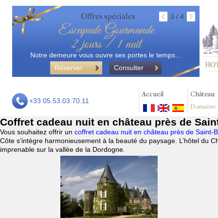
Offres spéciales
3 / 4
Escapade Gourmande
2 jours / 1 nuit
Notre demeure vous ouvre ses portes le temps…
Réserver
Consulter
Accueil
Château
+33 05.53.03.70.11
Domaine
Coffret cadeau nuit en château près de Sai
Vous souhaitez offrir un
coffret cadeau nuit en château près de Saint
Côte s’intègre harmonieusement à la beauté du paysage. L’hôtel du Ch
imprenable sur la vallée de la Dordogne.