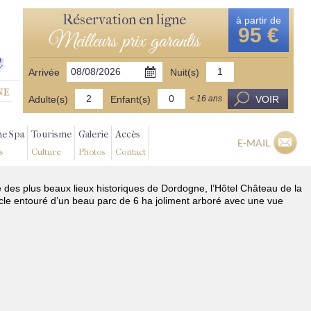
Réservation en ligne
à partir de
95 €
Meilleurs prix garantis
Arrivée
Nuit(s)
Adulte(s)
Enfant(s)
VOIR
< 16 ans
ne Spa
Tourisme
Galerie
Accès
E-MAIL
s
Culture
Photos
Contact
é des plus beaux lieux historiques de Dordogne, l’Hôtel Château de la
cle entouré d’un beau parc de 6 ha joliment arboré avec une vue