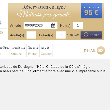
Réservation en ligne
à partir de
95 €
Meilleurs prix garantis
Arrivée
Nuit(s)
Adulte(s)
Enfant(s)
VOIR
< 16 ans
ne Spa
Tourisme
Galerie
Accès
E-MAIL
s
Culture
Photos
Contact
storiques de Dordogne, l’Hôtel Château de la Côte s’intègre
n beau parc de 6 ha joliment arboré avec une vue imprenable sur la