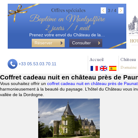
Offres spéciales
3 / 4
Baptême en Montgolfière
2 jours / 1 nuit
Prenez votre envol du Château de la…
Réserver
Consulter
Accueil
Château
+33 05.53.03.70.11
Domaine
Coffret cadeau nuit en château près de Pau
Vous souhaitez offrir un
coffret cadeau nuit en château près de Pauna
harmonieusement à la beauté du paysage. L’hôtel du Château vous invi
vallée de la Dordogne.