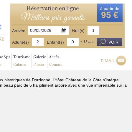
Réservation en ligne
à partir de
95 €
Meilleurs prix garantis
Arrivée
Nuit(s)
Adulte(s)
Enfant(s)
VOIR
< 16 ans
ne Spa
Tourisme
Galerie
Accès
E-MAIL
s
Culture
Photos
Contact
ux historiques de Dordogne, l’Hôtel Château de la Côte s’intègre
n beau parc de 6 ha joliment arboré avec une vue imprenable sur la