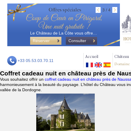
Offres spéciales
3 / 4
Coup de Cœur en Périgord,
Une nuit gratuite !
Le Château de La Côte vous offre…
Réserver
Consulter
Accueil
Château
+33 05.53.03.70.11
Domaine
Coffret cadeau nuit en château près de Na
Vous souhaitez offrir un
coffret cadeau nuit en château près de Naus
harmonieusement à la beauté du paysage. L’hôtel du Château vous invi
vallée de la Dordogne.