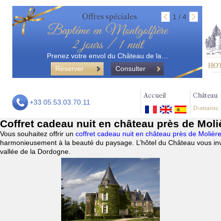
Offres spéciales
1 / 4
Baptême en Montgolfière
2 jours / 1 nuit
Prenez votre envol du Château de la…
Réserver
Consulter
Accueil
Château
+33 05.53.03.70.11
Domaine
Coffret cadeau nuit en château près de Moli
Vous souhaitez offrir un
coffret cadeau nuit en château près de Molièr
harmonieusement à la beauté du paysage. L’hôtel du Château vous invi
vallée de la Dordogne.