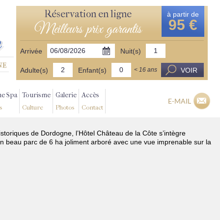
Réservation en ligne
à partir de
95 €
Meilleurs prix garantis
Arrivée
Nuit(s)
Adulte(s)
Enfant(s)
VOIR
< 16 ans
ne Spa
Tourisme
Galerie
Accès
E-MAIL
s
Culture
Photos
Contact
istoriques de Dordogne, l’Hôtel Château de la Côte s’intègre
n beau parc de 6 ha joliment arboré avec une vue imprenable sur la