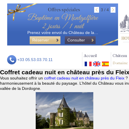
Offres spéciales
3 / 4
Baptême en Montgolfière
2 jours / 1 nuit
Prenez votre envol du Château de la…
Réserver
Consulter
Accueil
Château
+33 05.53.03.70.11
Domaine
Coffret cadeau nuit en château près du Flei
Vous souhaitez offrir un
coffret cadeau nuit en château près du Fleix
?
harmonieusement à la beauté du paysage. L’hôtel du Château vous invi
vallée de la Dordogne.