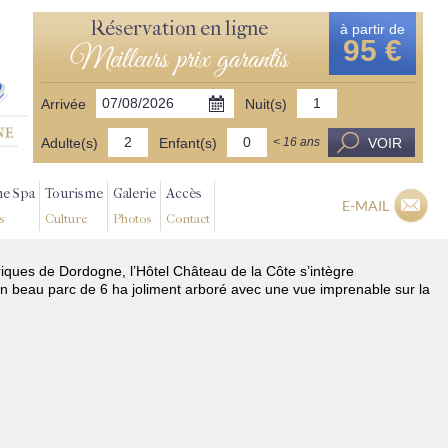
Réservation en ligne
à partir de
95 €
Meilleurs prix garantis
Arrivée
Nuit(s)
Adulte(s)
Enfant(s)
VOIR
< 16 ans
ne Spa
Tourisme
Galerie
Accès
E-MAIL
s
Culture
Photos
Contact
oriques de Dordogne, l’Hôtel Château de la Côte s’intègre
n beau parc de 6 ha joliment arboré avec une vue imprenable sur la