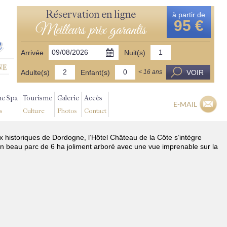
Réservation en ligne
à partir de
95 €
Meilleurs prix garantis
Arrivée
Nuit(s)
Adulte(s)
Enfant(s)
VOIR
< 16 ans
ne Spa
Tourisme
Galerie
Accès
E-MAIL
s
Culture
Photos
Contact
ux historiques de Dordogne, l’Hôtel Château de la Côte s’intègre
n beau parc de 6 ha joliment arboré avec une vue imprenable sur la