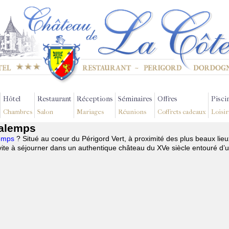
Hôtel
Restaurant
Réceptions
Séminaires
Offres
Pisci
Chambres
Salon
Mariages
Réunions
Coffrets cadeaux
Loisir
talemps
lemps
? Situé au coeur du Périgord Vert, à proximité des plus beaux lie
te à séjourner dans un authentique château du XVe siècle entouré d’u