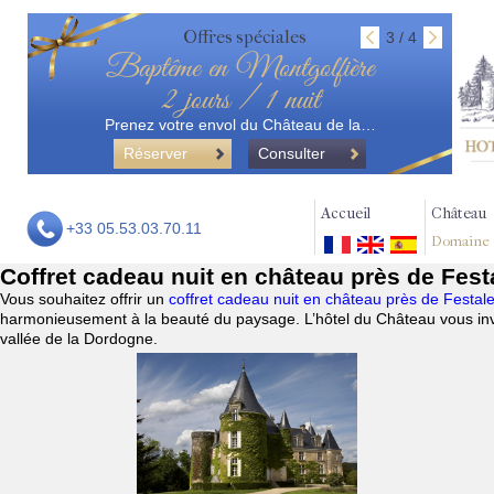
Offres spéciales
3 / 4
Baptême en Montgolfière
2 jours / 1 nuit
Prenez votre envol du Château de la…
Réserver
Consulter
Accueil
Château
+33 05.53.03.70.11
Domaine
Coffret cadeau nuit en château près de Fes
Vous souhaitez offrir un
coffret cadeau nuit en château près de Festa
harmonieusement à la beauté du paysage. L’hôtel du Château vous invi
vallée de la Dordogne.