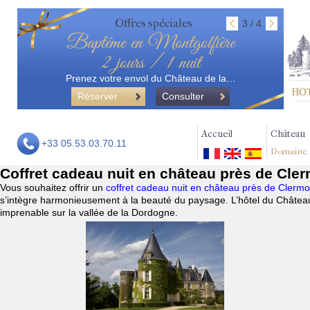
Offres spéciales
3 / 4
Baptême en Montgolfière
2 jours / 1 nuit
Prenez votre envol du Château de la…
Réserver
Consulter
Accueil
Château
+33 05.53.03.70.11
Domaine
Coffret cadeau nuit en château près de Cle
Vous souhaitez offrir un
coffret cadeau nuit en château près de Cler
s’intègre harmonieusement à la beauté du paysage. L’hôtel du Château
imprenable sur la vallée de la Dordogne.