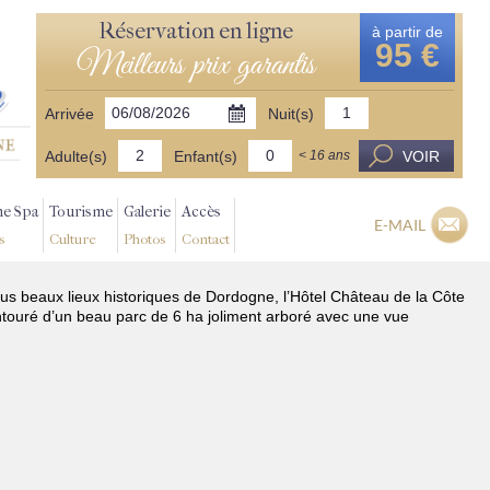
Réservation en ligne
à partir de
95 €
Meilleurs prix garantis
Arrivée
Nuit(s)
Adulte(s)
Enfant(s)
VOIR
< 16 ans
ne Spa
Tourisme
Galerie
Accès
E-MAIL
s
Culture
Photos
Contact
lus beaux lieux historiques de Dordogne, l’Hôtel Château de la Côte
ntouré d’un beau parc de 6 ha joliment arboré avec une vue