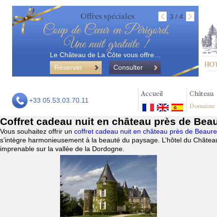
Offres spéciales
3 / 4
Coup de Cœur en Périgord,
Une nuit gratuite !
Le Château de La Côte vous offre…
Réserver
Consulter
Accueil
Château
+33 05.53.03.70.11
Domaine
Coffret cadeau nuit en château près de Bea
Vous souhaitez offrir un
coffret cadeau nuit en château près de Beau
s’intègre harmonieusement à la beauté du paysage. L’hôtel du Château
imprenable sur la vallée de la Dordogne.