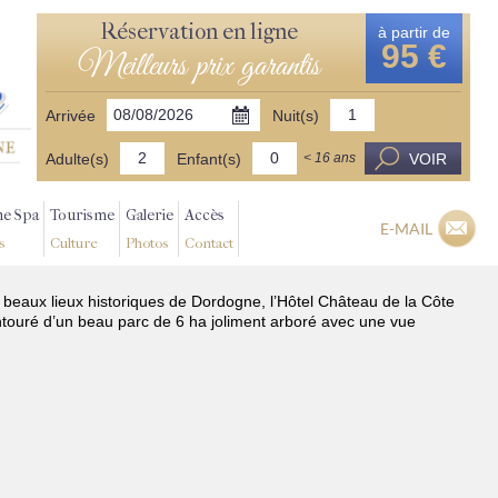
Réservation en ligne
à partir de
95 €
Meilleurs prix garantis
Arrivée
Nuit(s)
Adulte(s)
Enfant(s)
VOIR
< 16 ans
ne Spa
Tourisme
Galerie
Accès
E-MAIL
s
Culture
Photos
Contact
s beaux lieux historiques de Dordogne, l’Hôtel Château de la Côte
ntouré d’un beau parc de 6 ha joliment arboré avec une vue