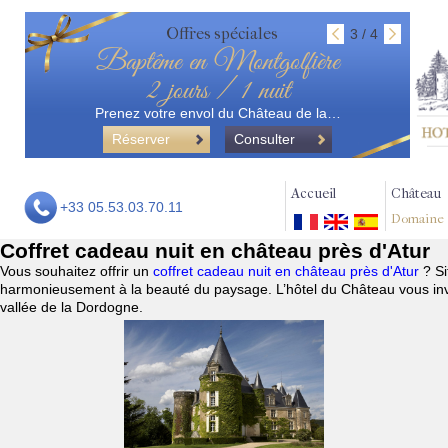
Offres spéciales
3 / 4
Baptême en Montgolfière
2 jours / 1 nuit
Prenez votre envol du Château de la…
Réserver
Consulter
Accueil
Château
+33 05.53.03.70.11
Domaine
Coffret cadeau nuit en château près d'Atur
Vous souhaitez offrir un
coffret cadeau nuit en château près d'Atur
? S
harmonieusement à la beauté du paysage. L’hôtel du Château vous invi
vallée de la Dordogne.