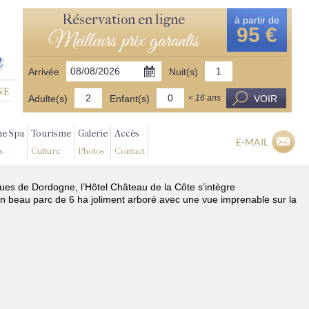
Réservation en ligne
à partir de
95 €
Meilleurs prix garantis
Arrivée
Nuit(s)
Adulte(s)
Enfant(s)
VOIR
< 16 ans
ne Spa
Tourisme
Galerie
Accès
E-MAIL
s
Culture
Photos
Contact
iques de Dordogne, l’Hôtel Château de la Côte s’intègre
n beau parc de 6 ha joliment arboré avec une vue imprenable sur la