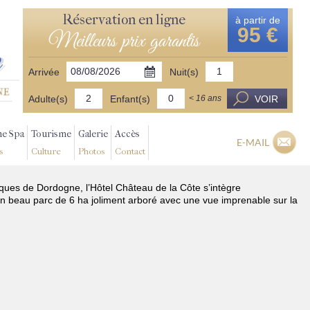
Réservation en ligne
à partir de
95 €
Meilleurs prix garantis
Arrivée
Nuit(s)
Adulte(s)
Enfant(s)
VOIR
< 16 ans
ne Spa
Tourisme
Galerie
Accès
E-MAIL
s
Culture
Photos
Contact
riques de Dordogne, l’Hôtel Château de la Côte s’intègre
n beau parc de 6 ha joliment arboré avec une vue imprenable sur la