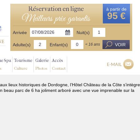
Réservation en ligne
à partir de
95 €
Meilleurs prix garantis
Arrivée
Nuit(s)
Adulte(s)
Enfant(s)
VOIR
< 16 ans
ne Spa
Tourisme
Galerie
Accès
E-MAIL
s
Culture
Photos
Contact
aux lieux historiques de Dordogne, l’Hôtel Château de la Côte s’intègre
n beau parc de 6 ha joliment arboré avec une vue imprenable sur la