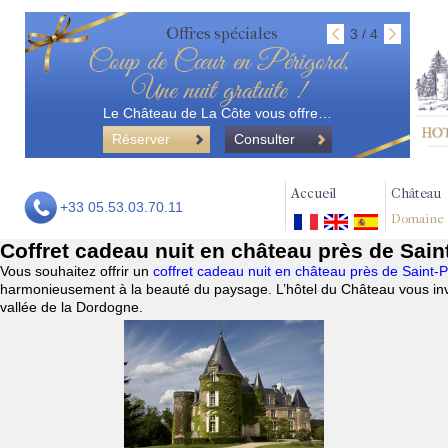
Offres spéciales
3 / 4
Coup de Cœur en Périgord,
Une nuit gratuite !
Le Château de La Côte vous offre…
Réserver
Consulter
Accueil
Château
+33 05.53.03.70.11
Domaine
Coffret cadeau nuit en château près de Sain
Vous souhaitez offrir un
coffret cadeau nuit en château près de Saint-
harmonieusement à la beauté du paysage. L’hôtel du Château vous invi
vallée de la Dordogne.