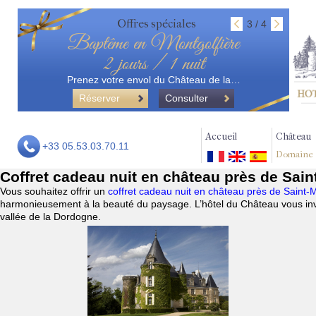
Offres spéciales
3 / 4
Baptême en Montgolfière
2 jours / 1 nuit
Prenez votre envol du Château de la…
Réserver
Consulter
Accueil
Château
+33 05.53.03.70.11
Domaine
Coffret cadeau nuit en château près de Saint
Vous souhaitez offrir un
coffret cadeau nuit en château près de Saint-M
harmonieusement à la beauté du paysage. L’hôtel du Château vous invi
vallée de la Dordogne.