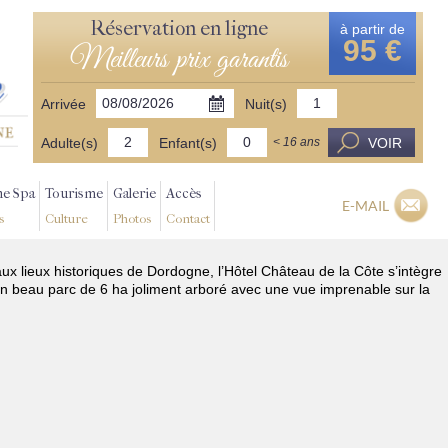
Réservation en ligne
à partir de
95 €
Meilleurs prix garantis
Arrivée
Nuit(s)
Adulte(s)
Enfant(s)
VOIR
< 16 ans
ne Spa
Tourisme
Galerie
Accès
E-MAIL
s
Culture
Photos
Contact
aux lieux historiques de Dordogne, l’Hôtel Château de la Côte s’intègre
n beau parc de 6 ha joliment arboré avec une vue imprenable sur la