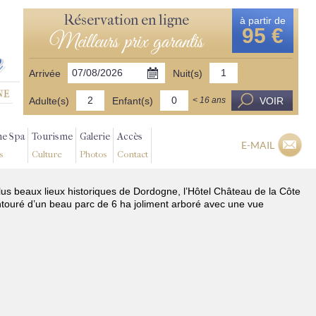
Réservation en ligne
à partir de
95 €
Meilleurs prix garantis
Arrivée
Nuit(s)
Adulte(s)
Enfant(s)
VOIR
< 16 ans
ne Spa
Tourisme
Galerie
Accès
E-MAIL
s
Culture
Photos
Contact
plus beaux lieux historiques de Dordogne, l’Hôtel Château de la Côte
ntouré d’un beau parc de 6 ha joliment arboré avec une vue