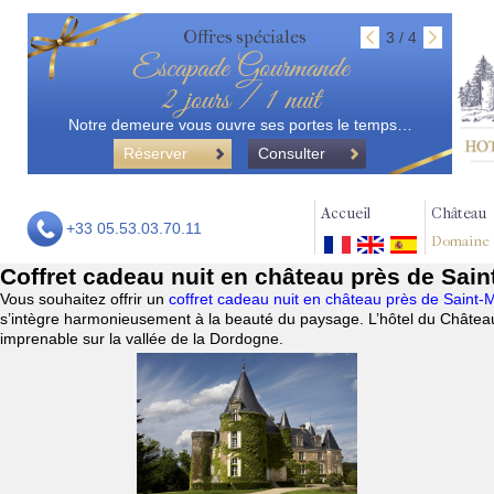
Offres spéciales
3 / 4
Escapade Gourmande
2 jours / 1 nuit
Notre demeure vous ouvre ses portes le temps…
Réserver
Consulter
Accueil
Château
+33 05.53.03.70.11
Domaine
Coffret cadeau nuit en château près de Sain
Vous souhaitez offrir un
coffret cadeau nuit en château près de Saint-
s’intègre harmonieusement à la beauté du paysage. L’hôtel du Château
imprenable sur la vallée de la Dordogne.