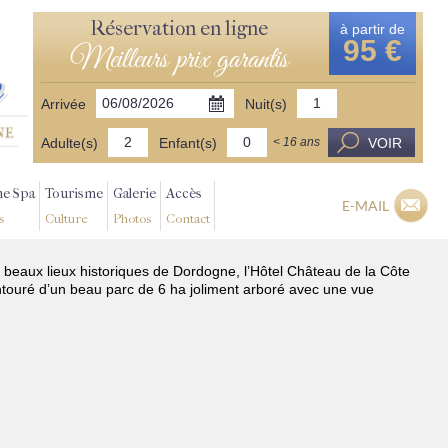
Réservation en ligne
à partir de
95 €
Meilleurs prix garantis
Arrivée
Nuit(s)
Adulte(s)
Enfant(s)
VOIR
< 16 ans
ne Spa
Tourisme
Galerie
Accès
E-MAIL
s
Culture
Photos
Contact
s beaux lieux historiques de Dordogne, l’Hôtel Château de la Côte
ntouré d’un beau parc de 6 ha joliment arboré avec une vue