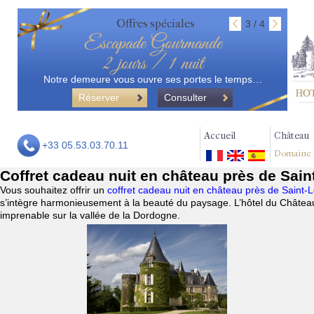
Offres spéciales
3 / 4
Escapade Gourmande
2 jours / 1 nuit
Notre demeure vous ouvre ses portes le temps…
Réserver
Consulter
Accueil
Château
+33 05.53.03.70.11
Domaine
Coffret cadeau nuit en château près de Sai
Vous souhaitez offrir un
coffret cadeau nuit en château près de Saint
s’intègre harmonieusement à la beauté du paysage. L’hôtel du Château
imprenable sur la vallée de la Dordogne.