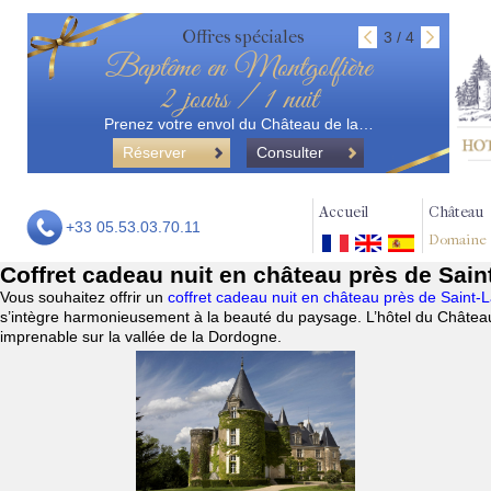
Offres spéciales
3 / 4
Baptême en Montgolfière
2 jours / 1 nuit
Prenez votre envol du Château de la…
Réserver
Consulter
Accueil
Château
+33 05.53.03.70.11
Domaine
Coffret cadeau nuit en château près de Sai
Vous souhaitez offrir un
coffret cadeau nuit en château près de Saint
s’intègre harmonieusement à la beauté du paysage. L’hôtel du Château
imprenable sur la vallée de la Dordogne.