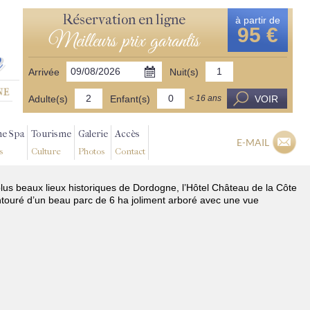
Réservation en ligne
à partir de
95 €
Meilleurs prix garantis
Arrivée
Nuit(s)
Adulte(s)
Enfant(s)
VOIR
< 16 ans
ne Spa
Tourisme
Galerie
Accès
E-MAIL
s
Culture
Photos
Contact
plus beaux lieux historiques de Dordogne, l’Hôtel Château de la Côte
ntouré d’un beau parc de 6 ha joliment arboré avec une vue