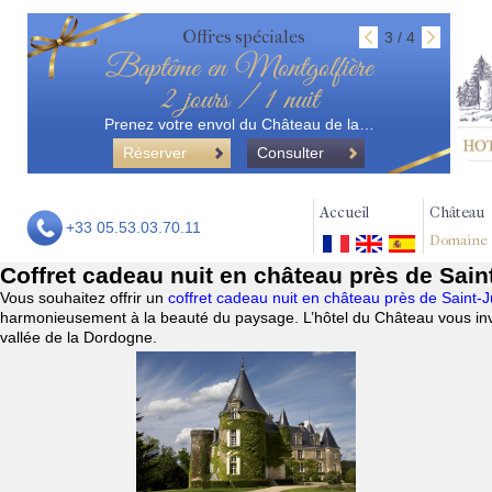
Offres spéciales
3 / 4
Baptême en Montgolfière
2 jours / 1 nuit
Prenez votre envol du Château de la…
Réserver
Consulter
Accueil
Château
+33 05.53.03.70.11
Domaine
Coffret cadeau nuit en château près de Sain
Vous souhaitez offrir un
coffret cadeau nuit en château près de Saint-
harmonieusement à la beauté du paysage. L’hôtel du Château vous invi
vallée de la Dordogne.