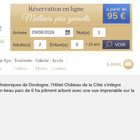
Réservation en ligne
à partir de
95 €
Meilleurs prix garantis
Arrivée
Nuit(s)
Adulte(s)
Enfant(s)
VOIR
< 16 ans
ne Spa
Tourisme
Galerie
Accès
E-MAIL
s
Culture
Photos
Contact
 historiques de Dordogne, l’Hôtel Château de la Côte s’intègre
n beau parc de 6 ha joliment arboré avec une vue imprenable sur la