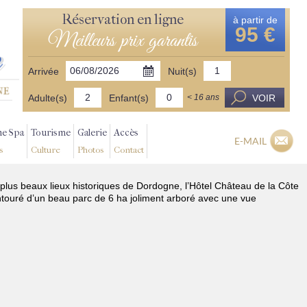
Réservation en ligne
à partir de
95 €
Meilleurs prix garantis
Arrivée
Nuit(s)
Adulte(s)
Enfant(s)
VOIR
< 16 ans
ne Spa
Tourisme
Galerie
Accès
E-MAIL
s
Culture
Photos
Contact
 plus beaux lieux historiques de Dordogne, l’Hôtel Château de la Côte
ntouré d’un beau parc de 6 ha joliment arboré avec une vue