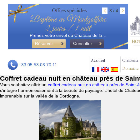
Offres spéciales
3 / 4
Baptême en Montgolfière
2 jours / 1 nuit
Prenez votre envol du Château de la…
Réserver
Consulter
Accueil
Château
+33 05.53.03.70.11
Domaine
Coffret cadeau nuit en château près de Sain
Vous souhaitez offrir un
coffret cadeau nuit en château près de Saint-J
s’intègre harmonieusement à la beauté du paysage. L’hôtel du Château
imprenable sur la vallée de la Dordogne.